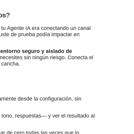
mos?
 tu Agente IA era conectando un canal
juste de prueba podía impactar en
n
entorno seguro y aislado de
necesites sin ningún riesgo. Conecta el
a cancha.
amente desde la configuración, sin
ono, respuestas— y ver el resultado al
r de cero todas las veces que lo