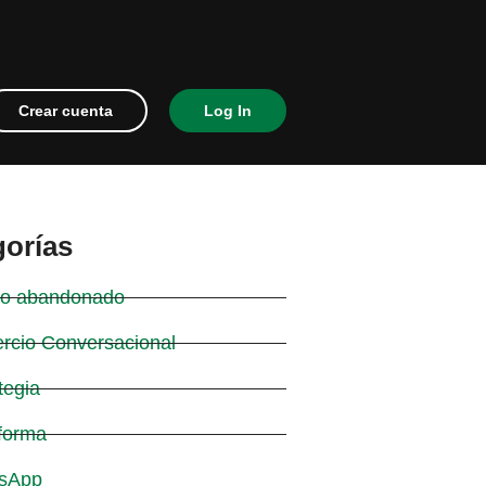
Crear cuenta
Log In
gorías
ito abandonado
rcio Conversacional
tegia
forma
sApp