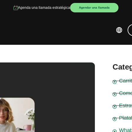
Agenda una llamada estratégica
Agendar una llamada
Cate
Carr
Come
Estra
Plata
What