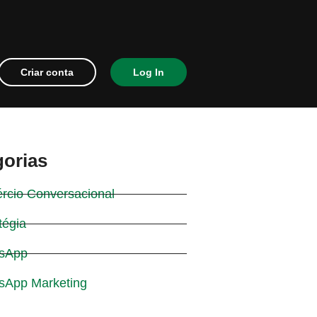
Criar conta
Log In
gorias
rcio Conversacional
tégia
sApp
sApp Marketing