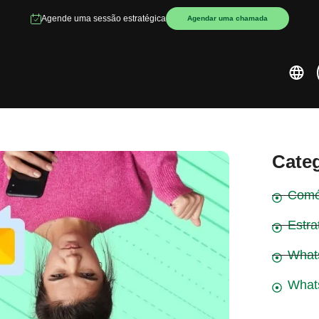
Agende uma sessão estratégica
Agendar uma chamada
Cate
Comé
Estra
What
What