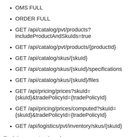
OMS FULL
ORDER FULL
GET /api/catalog/pvt/products?
includeProductAndSkuIds=true
GET /api/catalog/pvt/products/{productId}
GET /api/catalog/skus/{skuId}
GET /api/catalog/skus/{skuId}/specifications
GET /api/catalog/skus/{skuId}/files
GET /api/pricing/prices?skuId=
{skuId}&tradePolicyId={tradePolicyId}
GET /api/pricing/prices/computed?skuId=
{skuId}&tradePolicyId={tradePolicyId}
GET /api/logistics/pvt/inventory/skus/{skuId}