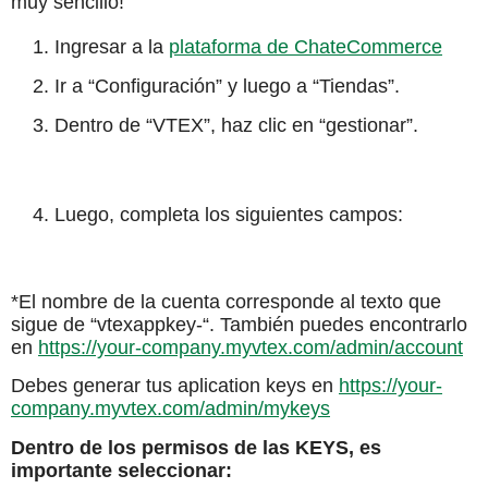
muy sencillo!
Ingresar a la
plataforma de ChateCommerce
Ir a “Configuración” y luego a “Tiendas”.
Dentro de “VTEX”, haz clic en “gestionar”.
Luego, completa los siguientes campos:
*El nombre de la cuenta corresponde al texto que
sigue de “vtexappkey-“. También puedes encontrarlo
en
https://your-company.myvtex.com/admin/account
Debes generar tus aplication keys en
https://your-
company.myvtex.com/admin/mykeys
Dentro de los permisos de las KEYS, es
importante seleccionar: