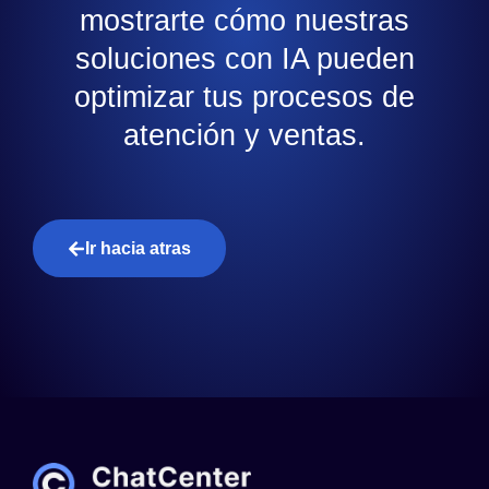
mostrarte cómo nuestras
soluciones con IA pueden
optimizar tus procesos de
atención y ventas.
Ir hacia atras