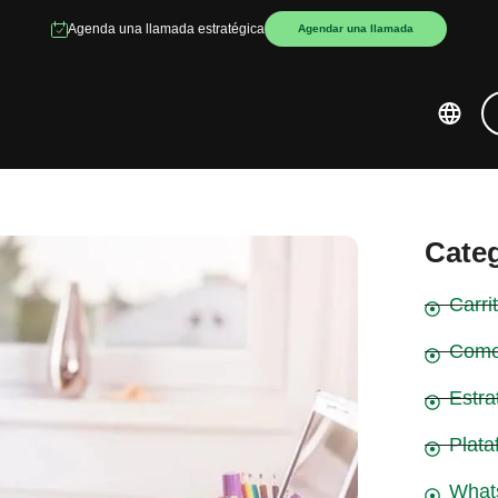
Agenda una llamada estratégica
Agendar una llamada
Cate
Carr
Come
Estra
Plata
What