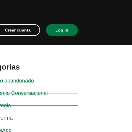
Crear cuenta
Log In
gorías
ito abandonado
rcio Conversacional
tegia
forma
sApp