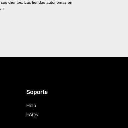
 sus clientes. Las tiendas autónomas en
un
Soporte
Help
FAQs