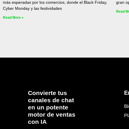
más esperadas por los comercios, donde el Black Friday,
gran o
Cyber Monday y las festividades
Read M
Read More »
Convierte tus
E
canales de chat
Bl
en un potente
motor de ventas
P
con IA