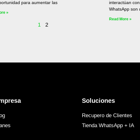
portunidad para aumentar las
interactúan con
WhatsApp son 
ore »
Read More »
1
2
mpresa
Soluciones
og
Recupero de Clientes
lanes
Tienda WhatsApp + IA